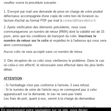
veuillez suivre la procédure suivante :
1. Envoyer par mail une demande de prise en charge de votre produit
défectueux accompagnée d'une copie de votre bon de livraison ou
facture d'achat au format PDF par mail à
contact@francebrico.fr
.
2. Après vérification des éléments précédents, nous vous
communiquerons un numéro de retour (RMA) dont la validité est de 15
jours, ainsi que les conditions de transport du colis.
Inscrivez le
numéro de retour sur le colis
et expédiez-le à l'adresse qui vous sera
alors communiquée.
Aucun colis ne sera accepté sans ce numéro de retour.
3. Dès réception de ce colis nous vérifierons le problème. Dans le cas
où celui-ci est effectif, le nécessaire sera effectué dans les plus brefs
délais.
ATTENTION
:
- Si l'emballage n'est pas conforme à l'arrivée, il sera refusé.
- Si le numéro de série de l'article reçu ne correspond pas à celui
apparaissant sur la demande, le sav ne sera pas traité.
Les frais de port, quant à eux, seront à la charge du demandeur.
Réception du matériel : le délai de réception par FranceBrico est
En poursuivant votre navigation sur ce site, vous devez