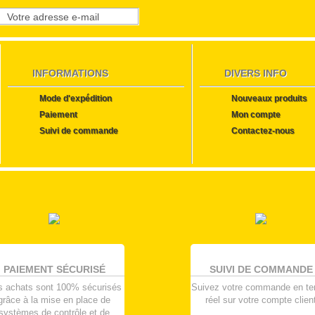
INFORMATIONS
DIVERS INFO
Mode d'expédition
Nouveaux produits
Paiement
Mon compte
Suivi de commande
Contactez-nous
PAIEMENT SÉCURISÉ
SUIVI DE COMMANDE
s achats sont 100% sécurisés
Suivez votre commande en t
grâce à la mise en place de
réel sur votre compte clien
systèmes de contrôle et de