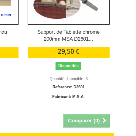
endu
Support de Tablette chrome
200mm MSA D2601...
29,50 €
Disponible
Quantité disponible: 3
Reference: D2601
Fabricant: M.S.A.
Comparer (
0
)