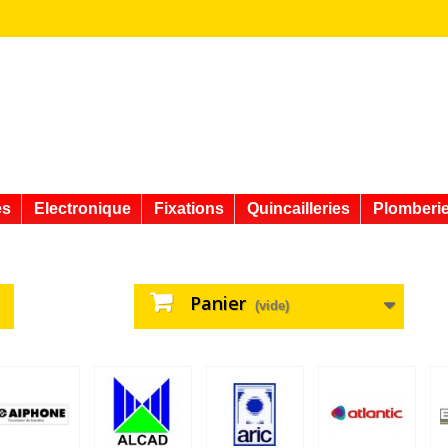
es
Electronique
Fixations
Quincailleries
Plomberi
Panier
(vide)