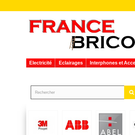
Electricité
Eclairages
Interphones et Acc