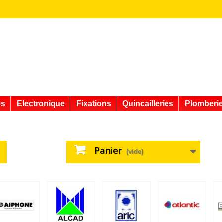
es
Electronique
Fixations
Quincailleries
Plomberi
Panier
(vide)