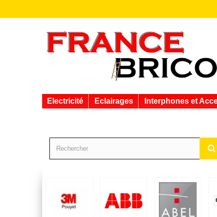
Electricité
Eclairages
Interphones et Acc