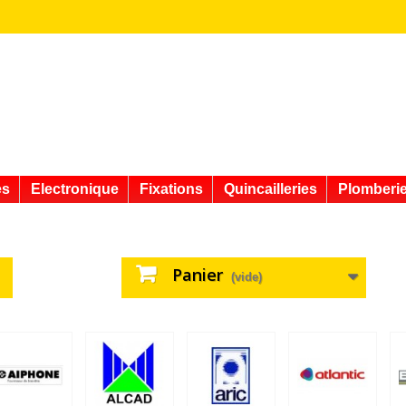
es
Electronique
Fixations
Quincailleries
Plomberi
Panier
(vide)