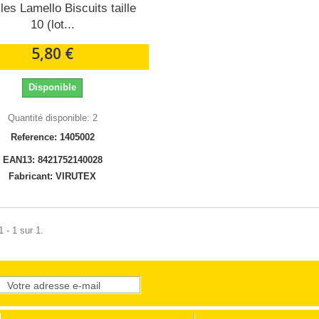
les Lamello Biscuits taille
10 (lot...
5,80 €
Disponible
Quantité disponible: 2
Reference: 1405002
EAN13: 8421752140028
Fabricant: VIRUTEX
 - 1 sur 1.