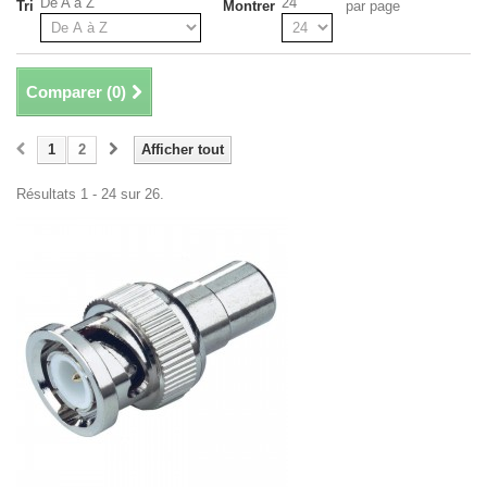
De A à Z
24
Tri
Montrer
par page
Comparer (
0
)
1
2
Afficher tout
Résultats 1 - 24 sur 26.