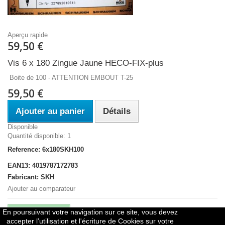
Aperçu rapide
59,50 €
Vis 6 x 180 Zingue Jaune HECO-FIX-plus
Boite de 100 - ATTENTION EMBOUT T-25
59,50 €
Ajouter au panier
Détails
Disponible
Quantité disponible: 1
Reference: 6x180SKH100
EAN13: 4019787172783
Fabricant: SKH
Ajouter au comparateur
En poursuivant votre navigation sur ce site, vous devez
Comparer (
0
)
accepter l’utilisation et l'écriture de Cookies sur votre