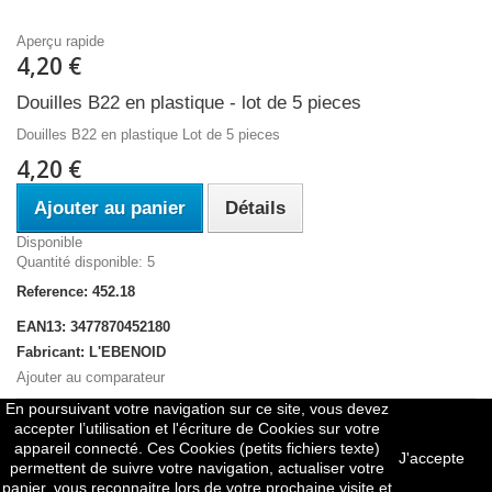
Aperçu rapide
4,20 €
Douilles B22 en plastique - lot de 5 pieces
Douilles B22 en plastique Lot de 5 pieces
4,20 €
Ajouter au panier
Détails
Disponible
Quantité disponible: 5
Reference: 452.18
EAN13: 3477870452180
Fabricant: L'EBENOID
Ajouter au comparateur
En poursuivant votre navigation sur ce site, vous devez
accepter l’utilisation et l'écriture de Cookies sur votre
Comparer (
0
)
appareil connecté. Ces Cookies (petits fichiers texte)
J'accepte
permettent de suivre votre navigation, actualiser votre
panier, vous reconnaitre lors de votre prochaine visite et