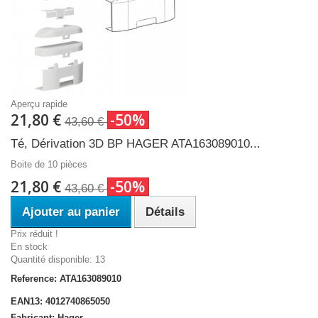
Aperçu rapide
21,80 €
-50%
43,60 €
Té, Dérivation 3D BP HAGER ATA163089010...
Boite de 10 pièces
21,80 €
-50%
43,60 €
Ajouter au panier
Détails
Prix réduit !
En stock
Quantité disponible: 13
Reference: ATA163089010
EAN13: 4012740865050
Fabricant: Hager